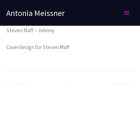
Zum
Antonia Meissner
Inhalt
springen
Steven Maff – Johnny
Coverdesign for Steven Maff
ZURÜCK
WEITER